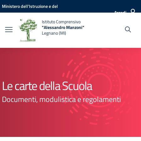
Vai ai contenuti
Vai al menu di navigazione
Vai al footer
Ministero dell'Istruzione e del
Accedi
Merito
Istituto Comprensivo
"Alessandro Manzoni"
Legnano (MI)
Le carte della Scuola
Documenti, modulistica e regolamenti