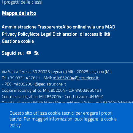
I progetti delle classi
Mappa del sito
Amministrazione Trasparente
Albo online
Invia una MAD
Privacy Policy
Note Legali
Dichiarazioni di accessibilità
Gestione cookie
Seguici su:
Via Santa Teresa, 30 20025 Legnano (MI)
-
20025 Legnano (MI)
Tel +39 0331 427611
- Mail:
miic852004@istruzione.it
- PEC:
miic852004@pec.istruzione.it
Codice meccanografico: MIIC852004
- C.F. 84003650151
Cod. meccanografico: MIIC852004
- Cod. Univoco: UFUACZ
Obiettivi di accessibilità:
https://form.agid.gov.it/istsc_miic852004/obiettivi
Questo sito utilizza cookie tecnici per erogare i propri
servizi.
Per maggiori informazioni puoi leggere la
cookie
Concept & Design by
Designers Italia
policy
.
Sito web realizzato con CMS
SCUOLASTICO