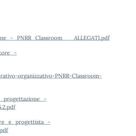
ione_-_PNRR_Classroom___ALLEGATI.pdf
tore_-
rativo-organizzativo-PNRR-Classroom-
i_progettazione_-
.2.pdf
re_e_progettista_-
pdf