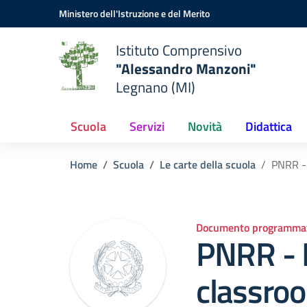
Vai ai contenuti
Vai al menu di navigazione
Vai al footer
Ministero dell'Istruzione e del Merito
Istituto Comprensivo
"Alessandro Manzoni"
Legnano (MI)
Scuola
Servizi
Novità
Didattica
Home
Scuola
Le carte della scuola
PNRR - 
Documento programmat
PNRR - 
classro