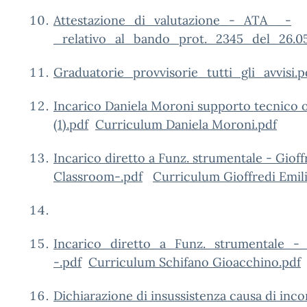
Attestazione_di_valutazione_-_ATA__-
_relativo_al_bando_prot._2345_del_26.05
Graduatorie_provvisorie_tutti_gli_avvisi.p
Incarico Daniela Moroni supporto tecnic
(1).pdf
Curriculum Daniela Moroni.pdf
Incarico diretto a Funz. strumentale - Giof
Classroom-.pdf
Curriculum Gioffredi Emil
Incarico_diretto_a_Funz._strumentale_
-.pdf
Curriculum Schifano Gioacchino.pdf
Dichiarazione di insussistenza causa di in