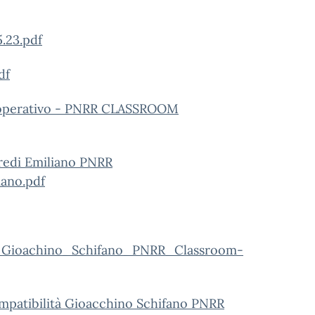
.23.pdf
df
o operativo - PNRR CLASSROOM
fredi Emiliano PNRR
iano.pdf
-_Gioachino_Schifano_PNRR_Classroom-
compatibilità Gioacchino Schifano PNRR