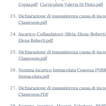
Copia.pdf
Curriculum Valeria Di Pinto.pdf
Dichiarazione di insussistenza causa di inco
Classroom.pdf
Incarico-Collaudatore-Silvia-Elena-Robe
Elena Roberti.pdf
Dichiarazione di insussistenza causa di inco
Classroom.pdf
Nomina incarico Immacolata Cosenza PNRR
Immacolata.pdf
Dichiarazione di insussistenza causa di in
Classroom.PDF
Nomina_incarico_Moceri_Salvatore_PNRR_