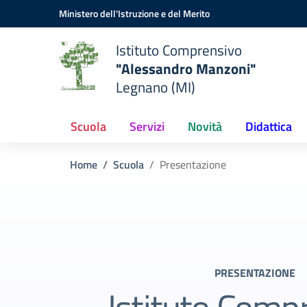
Vai ai contenuti
Vai al menu di navigazione
Vai al footer
Ministero dell'Istruzione e del Merito
Istituto Comprensivo
"Alessandro Manzoni"
Legnano (MI)
Scuola
Servizi
Novità
Didattica
Home
Scuola
Presentazione
PRESENTAZIONE