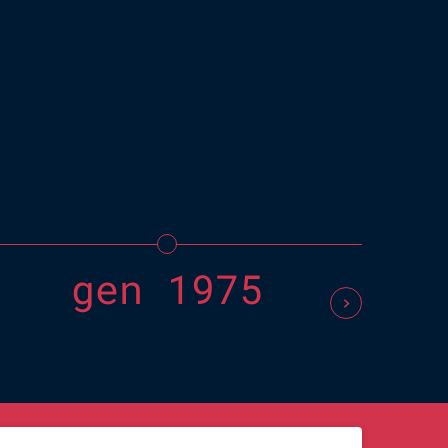
Fran
scuo
seco
gen 1975