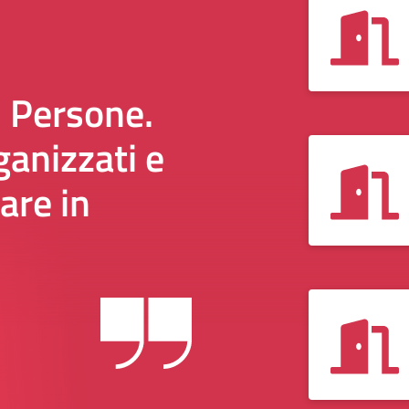
i Persone.
anizzati e
are in