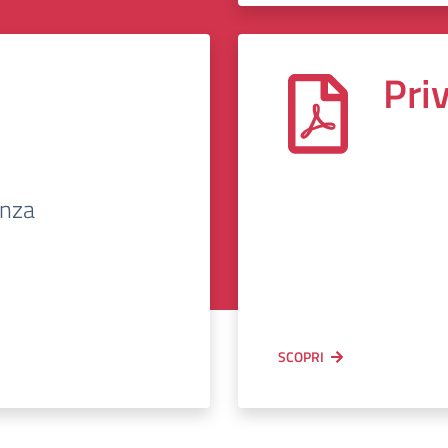
Pri
enza
SCOPRI