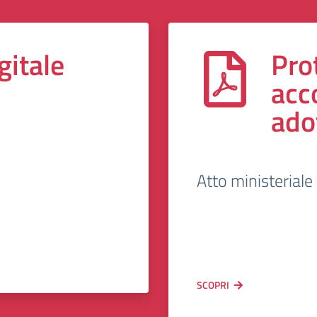
gitale
Pro
acc
ado
Atto ministerial
SCOPRI