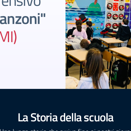
rensivo
anzoni"
MI)
La Storia della scuola