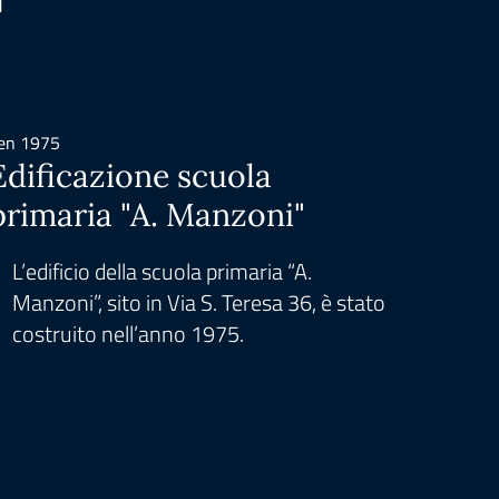
i
en 1975
dic 1999
Edificazione scuola
Isti
primaria "A. Manzoni"
Com
L’edificio della scuola primaria “A.
L’is
Manzoni”, sito in Via S. Teresa 36, è stato
Leg
costruito nell’anno 1975.
dime
scol
alla 
Scol
giuri