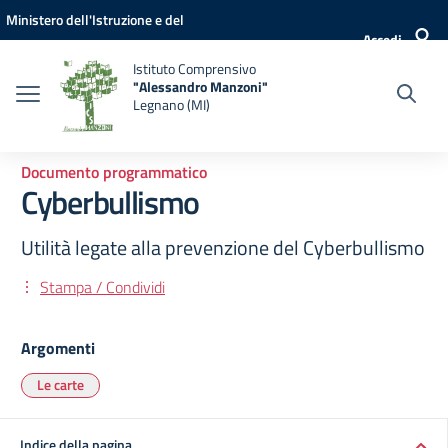
Vai ai contenuti
Vai al menu di navigazione
Vai al footer
Ministero dell'Istruzione e del
Accedi
Merito
Istituto Comprensivo
"Alessandro Manzoni"
Legnano (MI)
Documento programmatico
Cyberbullismo
Utilità legate alla prevenzione del Cyberbullismo
Stampa / Condividi
Argomenti
Le carte
Indice della pagina