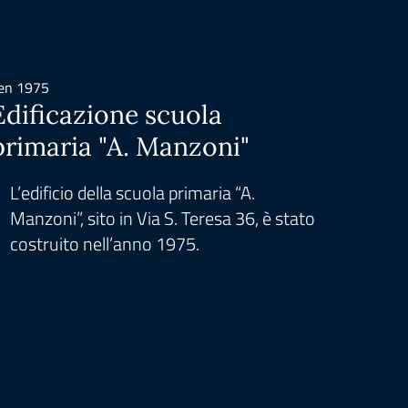
en 1975
dic 1999
Edificazione scuola
Isti
primaria "A. Manzoni"
Com
L’edificio della scuola primaria “A.
L’is
Manzoni”, sito in Via S. Teresa 36, è stato
Leg
costruito nell’anno 1975.
dime
scol
alla 
Scol
giuri
Fran