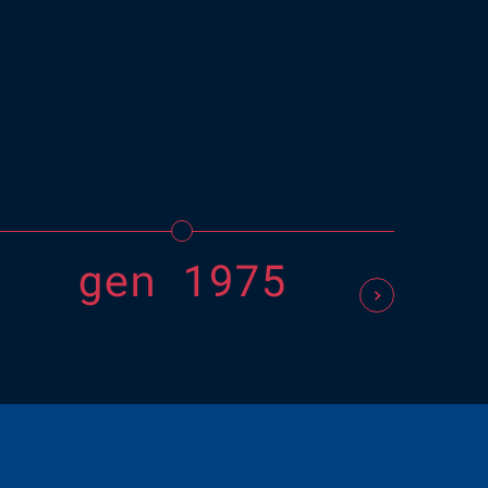
scuo
seco
gen 1975