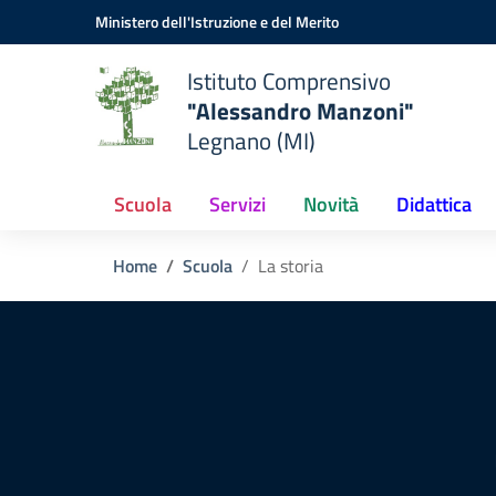
Vai ai contenuti
Vai al menu di navigazione
Vai al footer
Ministero dell'Istruzione e del Merito
Istituto Comprensivo
"Alessandro Manzoni"
Legnano (MI)
Scuola
Servizi
Novità
Didattica
Home
Scuola
La storia