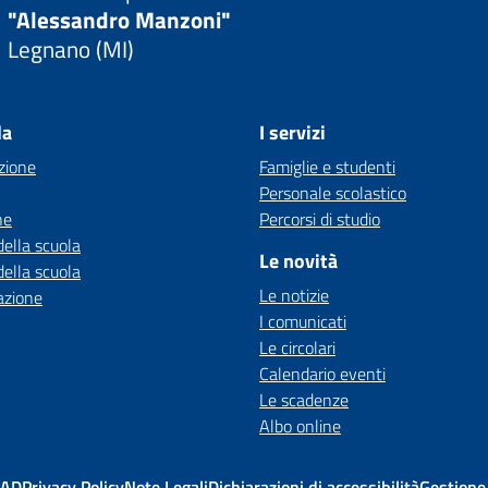
"Alessandro Manzoni"
Legnano (MI)
la
I servizi
zione
Famiglie e studenti
Personale scolastico
ne
Percorsi di studio
della scuola
Le novità
della scuola
Le notizie
azione
I comunicati
Le circolari
Calendario eventi
Le scadenze
Albo online
MAD
Privacy Policy
Note Legali
Dichiarazioni di accessibilità
Gestione