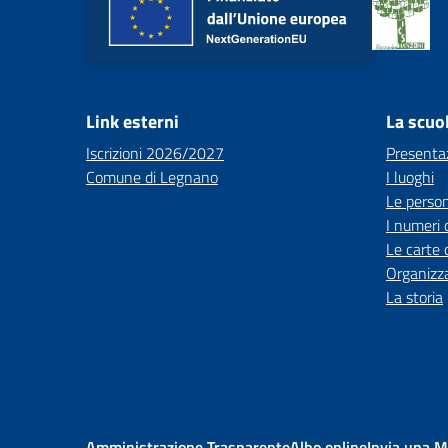
Link esterni
La scuo
Iscrizioni 2026/2027
Presenta
Comune di Legnano
I luoghi
Le perso
I numeri 
Le carte 
Organizz
La storia
Amministrazione Trasparente
Albo online
Invia una 