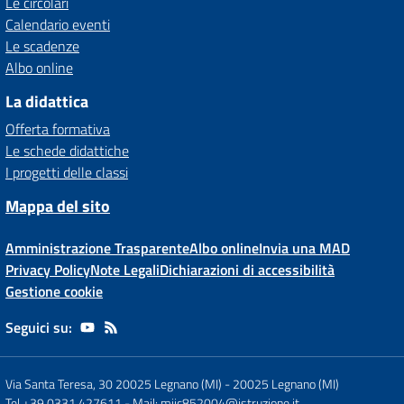
Le circolari
Calendario eventi
Le scadenze
Albo online
La didattica
Offerta formativa
Le schede didattiche
I progetti delle classi
Mappa del sito
Amministrazione Trasparente
Albo online
Invia una MAD
Privacy Policy
Note Legali
Dichiarazioni di accessibilità
Gestione cookie
Seguici su:
Via Santa Teresa, 30 20025 Legnano (MI)
-
20025 Legnano (MI)
Tel +39 0331 427611
- Mail:
miic852004@istruzione.it