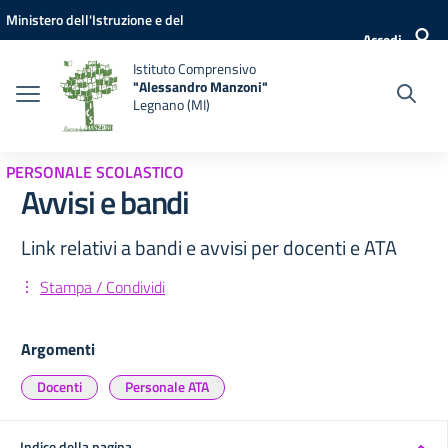
Vai ai contenuti
Vai al menu di navigazione
Vai al footer
Ministero dell'Istruzione e del
Accedi
Merito
Istituto Comprensivo
"Alessandro Manzoni"
Legnano (MI)
PERSONALE SCOLASTICO
Avvisi e bandi
Link relativi a bandi e avvisi per docenti e ATA
Stampa / Condividi
Argomenti
Docenti
Personale ATA
Indice della pagina