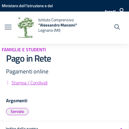
Vai ai contenuti
Vai al menu di navigazione
Vai al footer
Ministero dell'Istruzione e del
Accedi
Merito
Istituto Comprensivo
"Alessandro Manzoni"
Legnano (MI)
FAMIGLIE E STUDENTI
Pago in Rete
Pagamenti online
Stampa / Condividi
Argomenti
Servizio
Indice della pagina