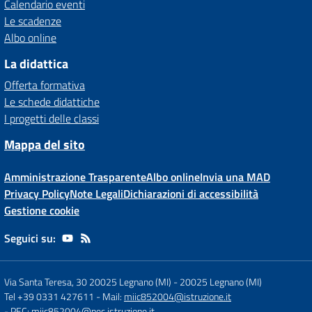
Calendario eventi
Le scadenze
Albo online
La didattica
Offerta formativa
Le schede didattiche
I progetti delle classi
Mappa del sito
Amministrazione Trasparente
Albo online
Invia una MAD
Privacy Policy
Note Legali
Dichiarazioni di accessibilità
Gestione cookie
Seguici su:
Via Santa Teresa, 30 20025 Legnano (MI)
-
20025 Legnano (MI)
Tel +39 0331 427611
- Mail:
miic852004@istruzione.it
- PEC:
miic852004@pec.istruzione.it