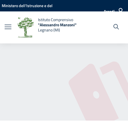
Vai ai contenuti
Vai al menu di navigazione
Vai al footer
Ministero dell'Istruzione e del
Accedi
Merito
Istituto Comprensivo
"Alessandro Manzoni"
Legnano (MI)