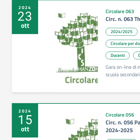
2024
23
Circolare 063
Circ. n. 063 T
ott
2024/2025
Circolare per d
Docenti
G
Gara on-line di in
scuola secondari
2024
15
Circolare 056
Circ. n. 056 
ott
2024-2025