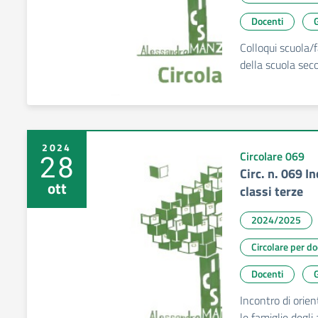
Docenti
G
Colloqui scuola/
della scuola seco
2024
28
Circolare 069
Circ. n. 069 I
ott
classi terze
2024/2025
Circolare per d
Docenti
G
Incontro di orien
le famiglie degli