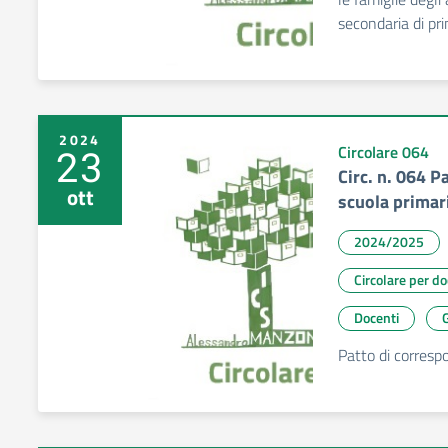
secondaria di pr
2024
23
Circolare 064
Circ. n. 064 P
ott
scuola primar
2024/2025
Circolare per d
Docenti
G
Patto di corresp