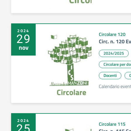
2024
29
Circolare 120
Circ. n. 120 E
nov
2024/2025
Circolare per d
Docenti
G
Calendario eventi
2024
25
Circolare 115