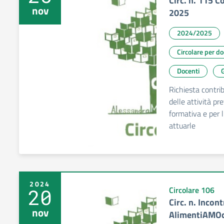
Circ. n. 115 C
nov
2025
2024/2025
Circolare per d
Docenti
G
Richiesta contrib
delle attività pr
formativa e per l
attuarle
2024
20
Circolare 106
Circ. n. Incon
nov
AlimentiAMOc