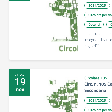
2024/2025
Circolare per d
Docenti
G
Incontro on line 
insegnanti sul t
ragazzi?”
2024
19
Circolare 105
Circ. n. 105 C
nov
Secondaria
2024/2025
Circolare per d