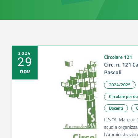
2024
29
Circolare 121
Circ. n. 121 C
nov
Pascoli
2024/2025
Circolare per d
Docenti
G
ICS “A. Manzoni”
scuola organizza
l’Amministrazio