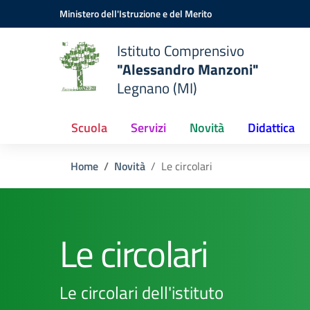
Vai ai contenuti
Vai al menu di navigazione
Vai al footer
Ministero dell'Istruzione e del Merito
Istituto Comprensivo
"Alessandro Manzoni"
Legnano (MI)
Scuola
Servizi
Novità
Didattica
Home
Novità
Le circolari
Le circolari
Le circolari dell'istituto