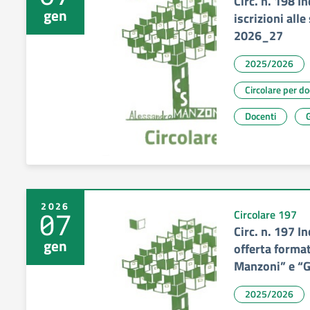
Circ. n. 198 In
gen
iscrizioni alle
2026_27
2025/2026
Circolare per d
Docenti
G
2026
07
Circolare 197
Circ. n. 197 I
gen
offerta format
Manzoni” e “G
2025/2026