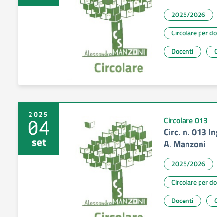
2025/2026
Circolare per d
Docenti
G
2025
04
Circolare 013
Circ. n. 013 I
set
A. Manzoni
2025/2026
Circolare per d
Docenti
G