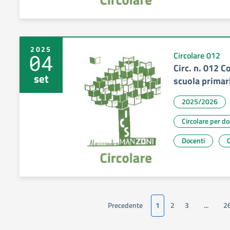
2025
04
Circolare 012
Circ. n. 012 C
set
scuola primar
2025/2026
Circolare per d
Docenti
G
Precedente
1
2
3
...
2