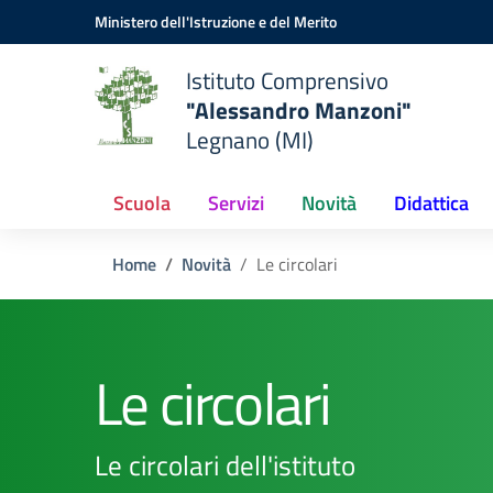
Vai ai contenuti
Vai al menu di navigazione
Vai al footer
Ministero dell'Istruzione e del Merito
Istituto Comprensivo
"Alessandro Manzoni"
Legnano (MI)
Scuola
Servizi
Novità
Didattica
Home
Novità
Le circolari
Le circolari
Le circolari dell'istituto