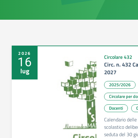
2026
16
Circolare 432
Circ. n. 432 C
lug
2027
2025/2026
Circolare per d
Docenti
G
Calendario delle 
scolastico delibe
seduta del 30 g