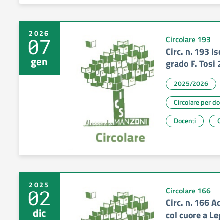
2026
07
Circolare 193
Circ. n. 193 I
gen
grado F. Tosi
2025/2026
Circolare per d
Docenti
G
2025
02
Circolare 166
Circ. n. 166 A
dic
col cuore a L