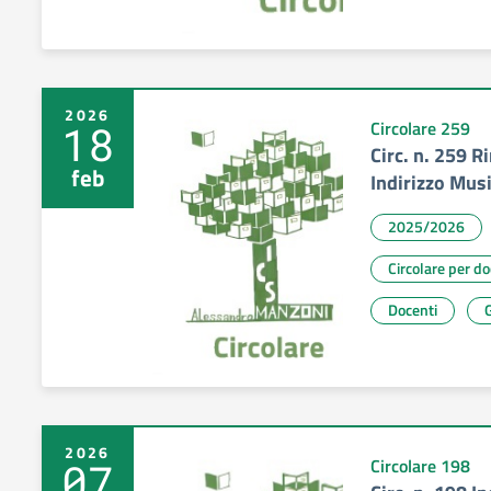
2026
18
Circolare 259
Circ. n. 259 R
feb
Indirizzo Mus
2025/2026
Circolare per d
Docenti
G
2026
07
Circolare 198