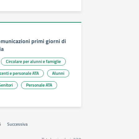
omunicazioni primi giorni di
ia
Circolare per alunni e famiglie
ocenti e personale ATA
Alunni
enitori
Personale ATA
6
Successiva