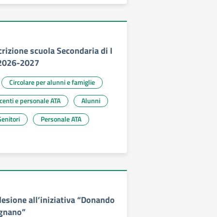
scrizione scuola Secondaria di I
 2026-2027
Circolare per alunni e famiglie
ocenti e personale ATA
Alunni
enitori
Personale ATA
desione all’iniziativa “Donando
egnano”