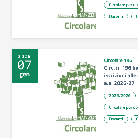
Circolare per d
Docenti
G
2026
07
Circolare 196
Circ. n. 196 In
gen
iscrizioni all
a.s. 2026-27
2025/2026
Circolare per d
Docenti
G