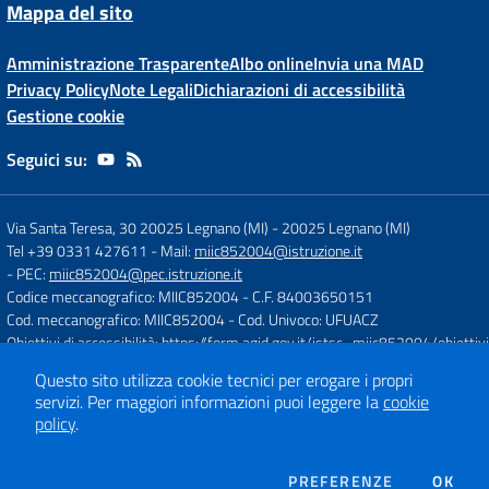
Mappa del sito
Amministrazione Trasparente
Albo online
Invia una MAD
Privacy Policy
Note Legali
Dichiarazioni di accessibilità
Gestione cookie
Seguici su:
Via Santa Teresa, 30 20025 Legnano (MI)
-
20025 Legnano (MI)
Tel +39 0331 427611
- Mail:
miic852004@istruzione.it
- PEC:
miic852004@pec.istruzione.it
Codice meccanografico: MIIC852004
- C.F. 84003650151
Cod. meccanografico: MIIC852004
- Cod. Univoco: UFUACZ
Obiettivi di accessibilità:
https://form.agid.gov.it/istsc_miic852004/obiettivi
Questo sito utilizza cookie tecnici per erogare i propri
servizi.
Per maggiori informazioni puoi leggere la
cookie
Concept & Design by
Designers Italia
policy
.
Sito web realizzato con CMS
SCUOLASTICO
DEI COOKIE
PREFERENZE
OK