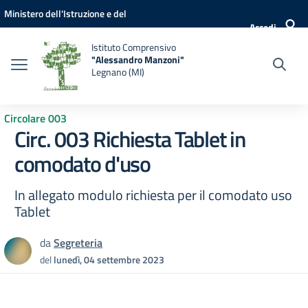
Vai ai contenuti
Vai al menu di navigazione
Vai al footer
Ministero dell'Istruzione e del
Accedi
Merito
Istituto Comprensivo
"Alessandro Manzoni"
Legnano (MI)
Circolare 003
Circ. 003 Richiesta Tablet in
comodato d'uso
In allegato modulo richiesta per il comodato uso
Tablet
da
Segreteria
del
lunedì, 04 settembre 2023