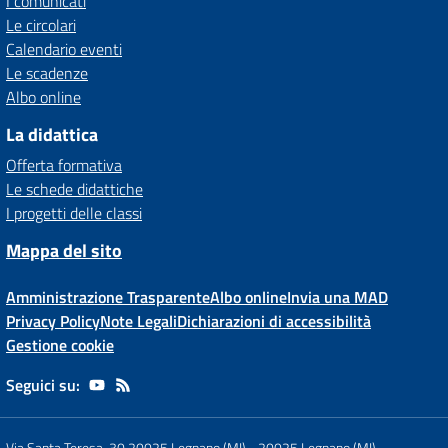
I comunicati
Le circolari
Calendario eventi
Le scadenze
Albo online
La didattica
Offerta formativa
Le schede didattiche
I progetti delle classi
Mappa del sito
Amministrazione Trasparente
Albo online
Invia una MAD
Privacy Policy
Note Legali
Dichiarazioni di accessibilità
Gestione cookie
Seguici su:
Via Santa Teresa, 30 20025 Legnano (MI)
-
20025 Legnano (MI)