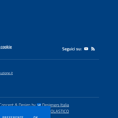
 cookie
Seguici su:
zione.it
Concept & Design by
Designers Italia
eb realizzato con CMS
SCUOLASTICO
DEI COOKIE
PREFERENZE
OK