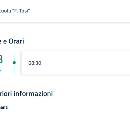
cuola "F. Tosi"
 e Orari
8
08:30
g
riori informazioni
enti