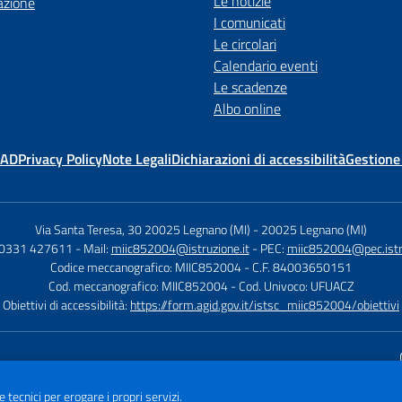
Le notizie
azione
I comunicati
Le circolari
Calendario eventi
Le scadenze
Albo online
MAD
Privacy Policy
Note Legali
Dichiarazioni di accessibilità
Gestione
Via Santa Teresa, 30 20025 Legnano (MI)
-
20025 Legnano (MI)
 0331 427611
- Mail:
miic852004@istruzione.it
- PEC:
miic852004@pec.istru
Codice meccanografico: MIIC852004
- C.F. 84003650151
Cod. meccanografico: MIIC852004
- Cod. Univoco: UFUACZ
Obiettivi di accessibilità:
https://form.agid.gov.it/istsc_miic852004/obiettivi
Sito w
e tecnici per erogare i propri servizi.