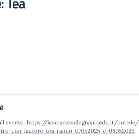
: Tea
'è
all'evento:
https://icsmanzonilegnano.edu.it/notizie
ntro-con-lautore-tea-ranno-07052025-e-08052025