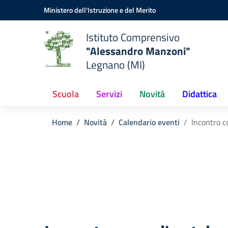
Vai ai contenuti
Vai al menu di navigazione
Vai al footer
Ministero dell'Istruzione e del Merito
Istituto Comprensivo
"Alessandro Manzoni"
Legnano (MI)
Scuola
Servizi
Novità
Didattica
Home
Novità
Calendario eventi
Incontro c