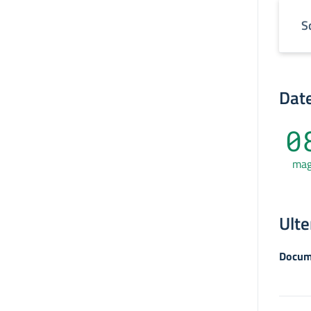
S
Date
0
ma
Ulte
Docum