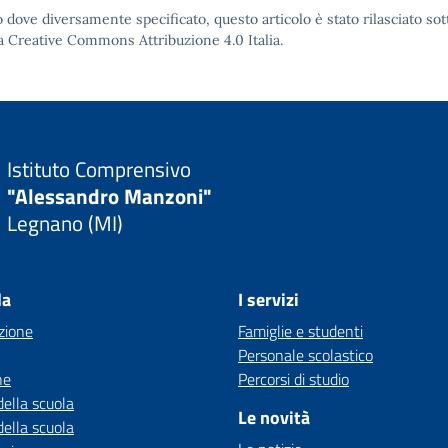
 dove diversamente specificato, questo articolo è stato rilasciato sot
a Creative Commons Attribuzione 4.0
Italia.
Istituto Comprensivo
"Alessandro Manzoni"
Legnano (MI)
la
I servizi
zione
Famiglie e studenti
Personale scolastico
ne
Percorsi di studio
della scuola
Le novità
della scuola