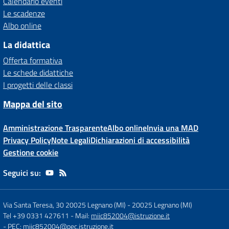
Calendario eventi
Le scadenze
Albo online
La didattica
Offerta formativa
Le schede didattiche
I progetti delle classi
Mappa del sito
Amministrazione Trasparente
Albo online
Invia una MAD
Privacy Policy
Note Legali
Dichiarazioni di accessibilità
Gestione cookie
Seguici su:
Via Santa Teresa, 30 20025 Legnano (MI)
-
20025 Legnano (MI)
Tel +39 0331 427611
- Mail:
miic852004@istruzione.it
- PEC:
miic852004@pec.istruzione.it