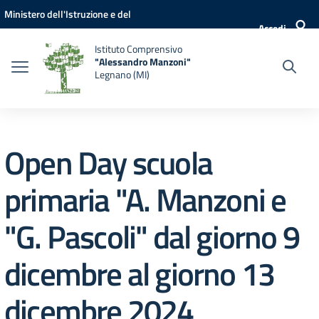
Vai ai contenuti
Vai al menu di navigazione
Vai al footer
Ministero dell'Istruzione e del
Accedi
Merito
Istituto Comprensivo
"Alessandro Manzoni"
Legnano (MI)
Open Day scuola
primaria "A. Manzoni e
"G. Pascoli" dal giorno 9
dicembre al giorno 13
dicembre 2024